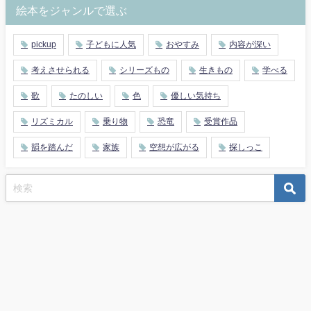
絵本をジャンルで選ぶ
pickup
子どもに人気
おやすみ
内容が深い
考えさせられる
シリーズもの
生きもの
学べる
歌
たのしい
色
優しい気持ち
リズミカル
乗り物
恐竜
受賞作品
韻を踏んだ
家族
空想が広がる
探しっこ