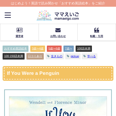
はじめよう！英語で読み聞かせ「おすすめ英語絵本」をご紹介
運営者
お問い合わせ
転載・引用
おすすめ英語絵本
3歳〜4歳
5歳〜6歳
7歳〜
100語未満
100-150語未満
口コミあり
生きもの
pickup
学べる
If You Were a Penguin