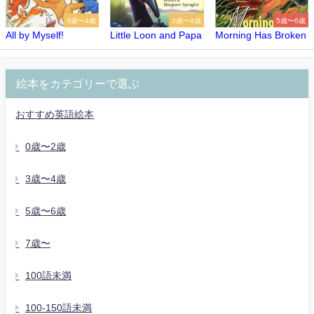
3歳〜4歳
3歳〜4歳
5歳〜6歳
All by Myself!
Little Loon and Papa
Morning Has Broken
絵本をカテゴリーで選ぶ
おすすめ英語絵本
0歳〜2歳
3歳〜4歳
5歳〜6歳
7歳〜
100語未満
100-150語未満