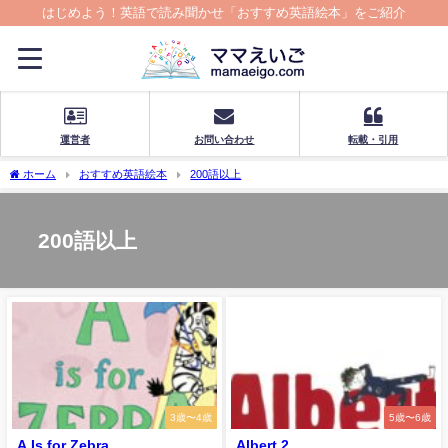
はじめよう！英語で読み聞かせ「おすすめ英語絵本」をご紹介
運営者
お問い合わせ
転載・引用
ホーム
おすすめ英語絵本
200語以上
200語以上
3歳〜4歳
5歳〜6歳
A Is for Zebra
Albert 2