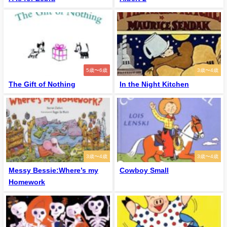
5歳〜6歳
3歳〜4歳
The Gift of Nothing
In the Night Kitchen
3歳〜4歳
3歳〜4歳
Messy Bessie:Where’s my
Cowboy Small
Homework