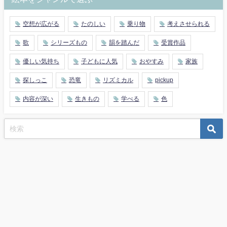
空想が広がる
たのしい
乗り物
考えさせられる
歌
シリーズもの
韻を踏んだ
受賞作品
優しい気持ち
子どもに人気
おやすみ
家族
探しっこ
恐竜
リズミカル
pickup
内容が深い
生きもの
学べる
色
Ⓒ一般社団法人国際ブロード・エデュケーション協会 All Rights Reserved.