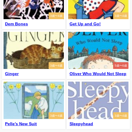
3歳〜4歳
3歳〜4歳
Dem Bones
Get Up and Go!
3歳〜4歳
5歳〜6歳
Ginger
Oliver Who Would Not Sleep
3歳〜4歳
3歳〜4歳
Pelle’s New Suit
Sleepyhead