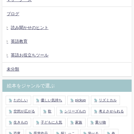
ブログ
読み聞かせのヒント
英語教育
英語お役立ちツール
未分類
絵本をジャンルで選ぶ
たのしい
優しい気持ち
pickup
リズミカル
空想が広がる
歌
シリーズもの
考えさせられる
生きもの
子どもに人気
家族
乗り物
恐竜
受賞作品
探しっこ
学べる
色