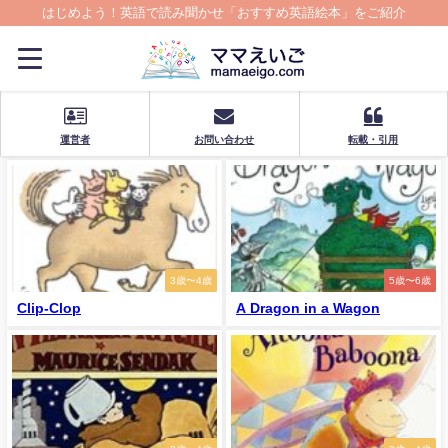
はじめよう！英語で読み聞かせ「おすすめ英語絵本」をご紹介
運営者
お問い合わせ
転載・引用
3歳〜4歳
5歳〜6歳
Clip-Clop
A Dragon in a Wagon