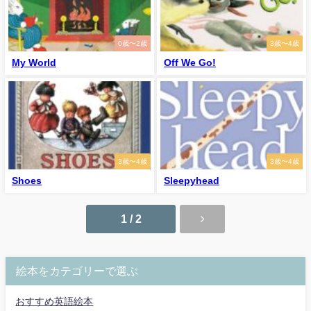
0歳〜2歳
3歳〜4歳
My World
Off We Go!
3歳〜4歳
3歳〜4歳
Shoes
Sleepyhead
1 / 2
絵本をカテゴリーで選ぶ
おすすめ英語絵本