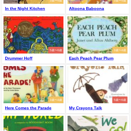
3歳〜4歳
3歳〜4歳
In the Night Kitchen
Altoona Baboona
5歳〜6歳
3歳〜4歳
Drummer Hoff
Each Peach Pear Plum
3歳〜4歳
5歳〜6歳
Here Comes the Parade
My Crayons Talk