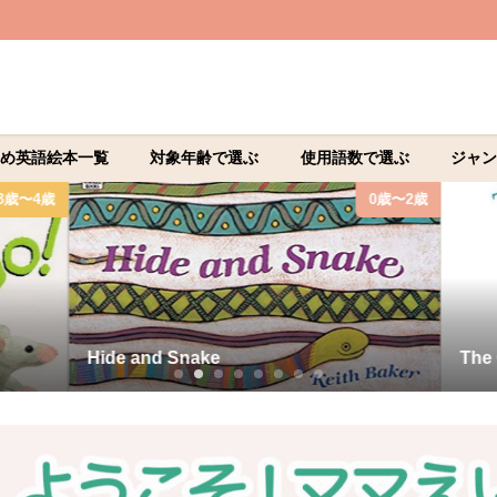
め英語絵本一覧
対象年齢で選ぶ
使用語数で選ぶ
ジャン
3歳〜4歳
0歳〜2歳
Hide and Snake
The G