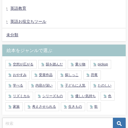
英語教育
英語お役立ちツール
未分類
絵本をジャンルで選ぶ
空想が広がる
韻を踏んだ
乗り物
pickup
おやすみ
受賞作品
探しっこ
恐竜
学べる
内容が深い
子どもに人気
たのしい
リズミカル
シリーズもの
優しい気持ち
色
家族
考えさせられる
生きもの
歌