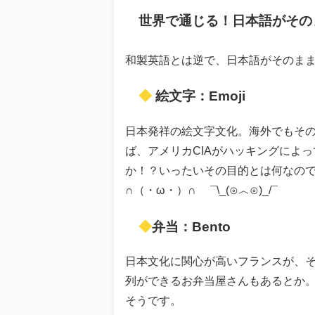
世界で通じる！日本語がその
和製英語とは逆で、日本語がそのま
◆
絵文字：Emoji
日本発祥の絵文字文化。海外でもその
ば、アメリカCIAがハッキングによ
か！？いったいその目的とは何なの
∩（・ω・）∩ ¯\_(⊙︿⊙)_/¯
◆
弁当：Bento
日本文化に関心が高いフランスが、
列ができるお弁当屋さんもあるとか
そうです。