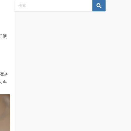
で使
開催さ
スキ