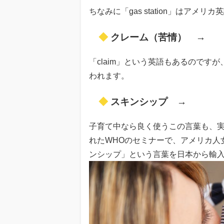
ちなみに「gas station」はアメリカ
◆
クレーム（苦情） →
c
「claim」という英語もあるので
われます。
◆
スキンシップ →
physi
子育て中なら良く使うこの言葉も、実は英
れたWHOのセミナーで、アメリカ人
ンシップ」という言葉を日本から輸