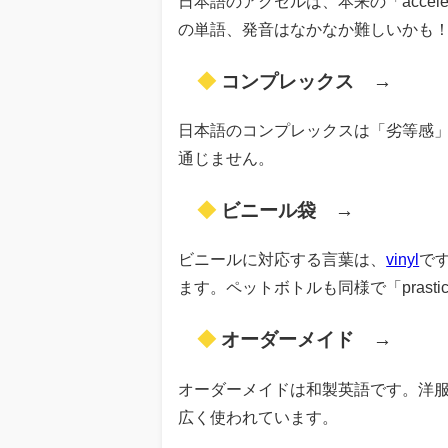
日本語のアクセルは、本来の「accel
の単語、発音はなかなか難しいかも
◆
コンプレックス →
infe
日本語のコンプレックスは「劣等感」と
通じません。
◆
ビニール袋 →
plastic 
ビニールに対応する言葉は、
vinyl
です
ます。ペットボトルも同様で「prastic 
◆
オーダーメイド →
mad
オーダーメイドは和製英語です。洋服では「
広く使われています。