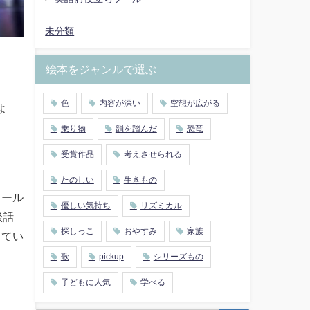
未分類
絵本をジャンルで選ぶ
色
内容が深い
空想が広がる
よ
乗り物
韻を踏んだ
恐竜
受賞作品
考えさせられる
たのしい
生きもの
ィール
優しい気持ち
リズミカル
談話
探しっこ
おやすみ
家族
ってい
歌
pickup
シリーズもの
子どもに人気
学べる