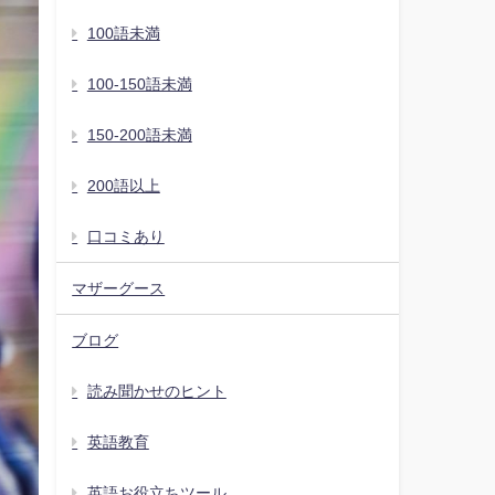
100語未満
100-150語未満
150-200語未満
200語以上
口コミあり
マザーグース
ブログ
読み聞かせのヒント
英語教育
英語お役立ちツール