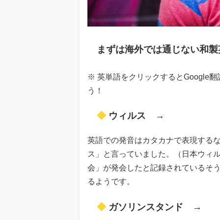
まずは海外では通じない和製
※ 英単語をクリックするとGoogl
う！
◆
ウィルス →
virus
英語での発音はカタカナで表現する
ス」と言っていました。（日本ウィ
会」が発会したと記録されているそ
るようです。
◆
ガソリンスタンド →
g