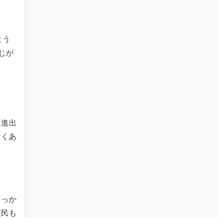
よう
じが
く進出
なくあ
うっか
道民も