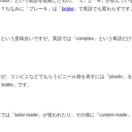
erator」という英語を短縮したもの。「L」と「R」が並んでい
！？ちなみに「ブレーキ」は「
brake
」で英語でも変わらずです
riority complex
いう意味合いですが、英語では「complex」という単語だ
bag
が、コンビニなどでもらうビニール袋を表すには「plastic」
bottle」です。
e‐to‐order
tailor made」が使われたり、その他に「custom made