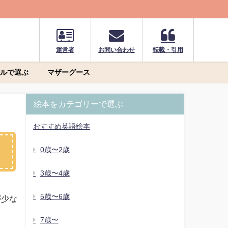
運営者
お問い合わせ
転載・引用
ルで選ぶ
マザーグース
絵本をカテゴリーで選ぶ
おすすめ英語絵本
0歳〜2歳
3歳〜4歳
5歳〜6歳
が少な
7歳〜