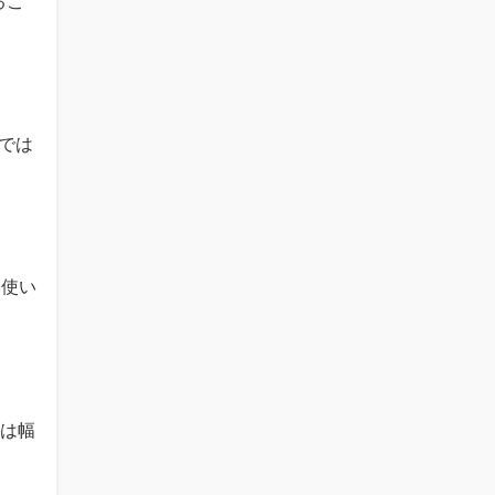
るこ
。
けでは
を使い
」は幅